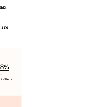
ных
 это