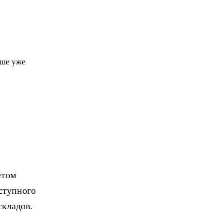
чше уже
ётом
ступного
складов.