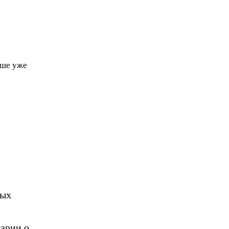
чше уже
ных
арии о