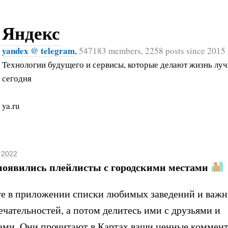
Яндекс
yandex @ telegram
,
547183 members, 2258 posts since 2015
Технологии будущего и сервисы, которые делают жизнь лу
сегодня
ya.ru
 2022
появились плейлисты с городскими местами
те в приложении списки любимых заведений и важ
чательностей, а потом делитесь ими с друзьями и
ами. Они прочитают в Картах ваши ценные коммент