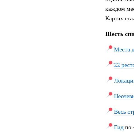
каждом мес
Картах ста
Шесть спи
Места 
22 рест
Локаци
Неочев
Весь ст
Гид
по 