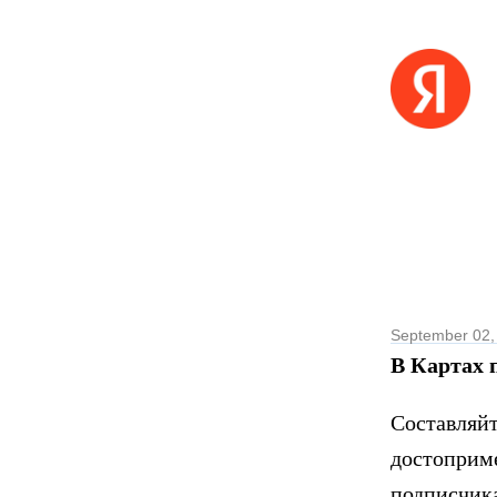
September 02,
В Картах 
Составляй
достоприме
подписчик