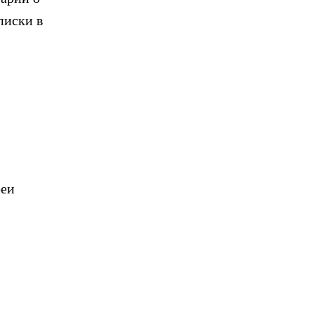
писки в
реи