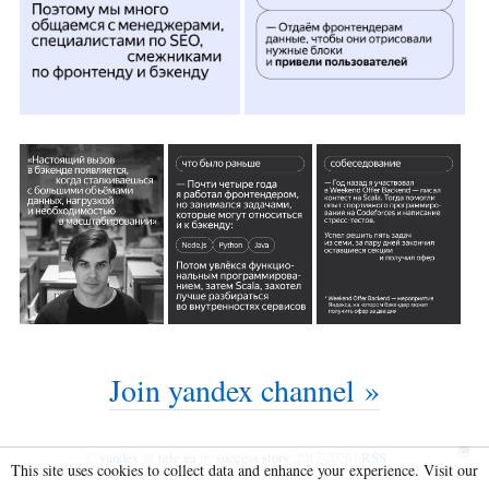
Join yandex channel »
©
yandex
@
tele.ga
by
success story
, 2017-2026 |
RSS
This site uses cookies to collect data and enhance your experience. Visit our