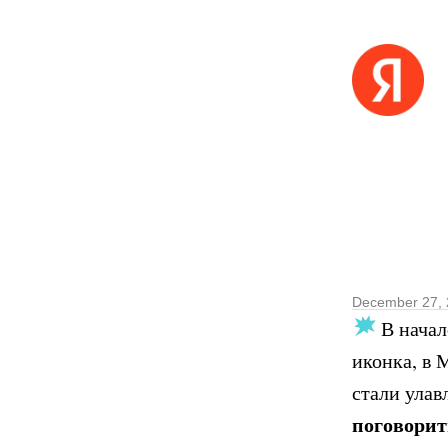
December 27,
В начал
иконка, в 
стали улав
поговорит