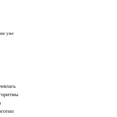
чше уже
нялась
лгоритмы
а
оготип