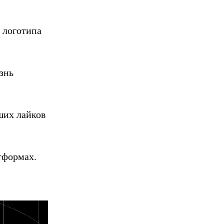
 логотипа
знь
ших лайков
тформах.