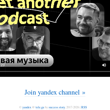
Join yandex channel »
©
yandex
@
tele.ga
by
success story
, 2017-2026 |
RSS