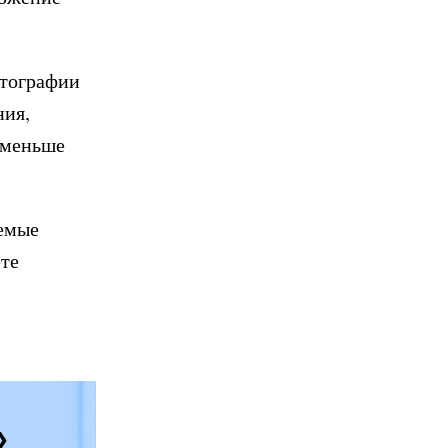
отографии
ния,
ь меньше
аемые
ете