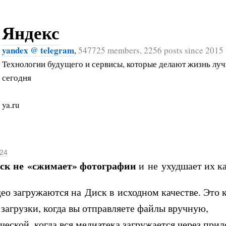
Яндекс
yandex @ telegram
,
547725 members, 2256 posts since 2015
Технологии будущего и сервисы, которые делают жизнь лу
сегодня
ya.ru
024
иск не «сжимает» фотографии
и не ухудшает их ка
ео загружаются на Диск в исходном качестве. Это 
загрузки, когда вы отправляете файлы вручную,
ческой, когда вся медиатека загружается через при