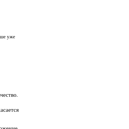
чше уже
чество.
касается
ложение