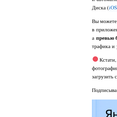
Диска (
iOS
Вы можете 
в приложен
превью б
а
трафика и 
Кстати,
фотографии
загрузить 
Подписыва