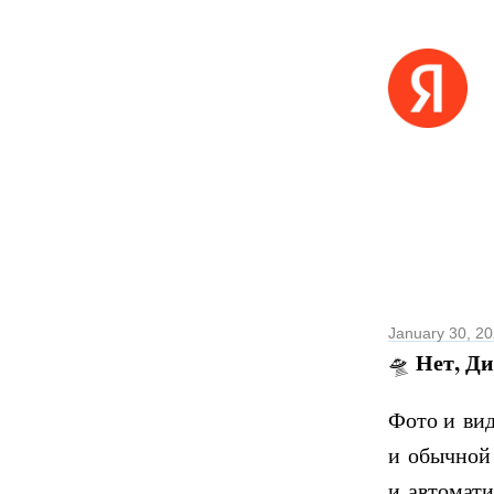
January 30, 2
Нет, Д
🛸
Фото и вид
и обычной 
и автомати