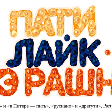
 и «в Питере — пить», «русиано» и «дратути», Party