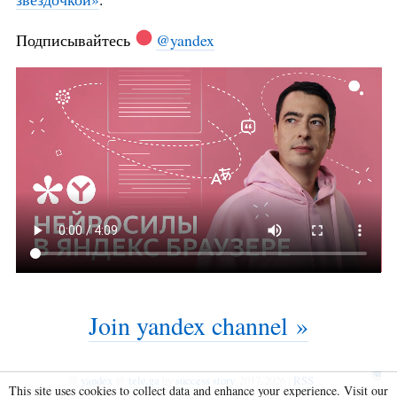
Подписывайтесь
@yandex
Join yandex channel »
©
yandex
@
tele.ga
by
success story
, 2017-2026 |
RSS
This site uses cookies to collect data and enhance your experience. Visit our