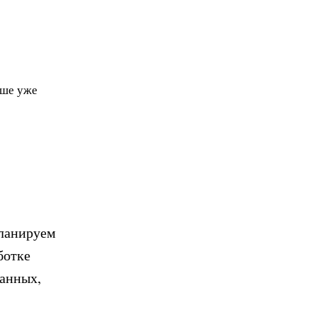
чше уже
планируем
отке ​
данных,