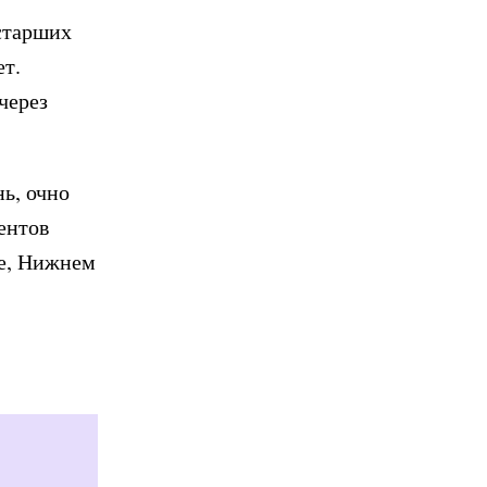
старших
ет.
через
ь, очно
ентов
ке, Нижнем