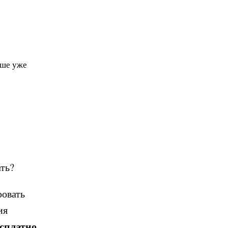
чше уже
ать?
ровать
ия
есплатно
.