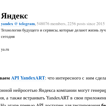
Яндекс
yandex @ telegram
,
548076 members, 2256 posts since 2015
Технологии будущего и сервисы, которые делают жизнь лу
сегодня
ya.ru
ваем
API YandexART
: что интересного с ним сдел
онной нейросетью Яндекса компании могут генери
я, а также встраивать YandexART в свои приложен
б
 На этапе превью API доступен для тестирования