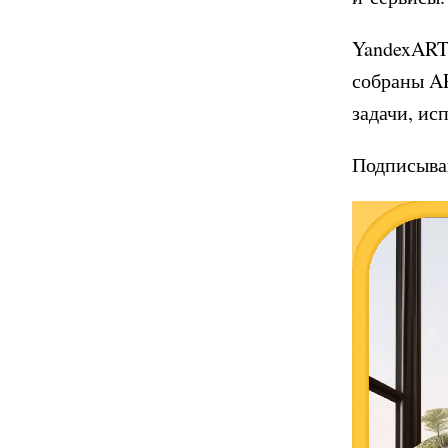
YandexART
собраны AP
задачи, ис
Подписыва