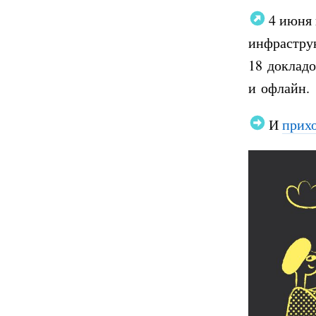
4 июня 
инфрастру
18 докладо
и офлайн.
И
прих