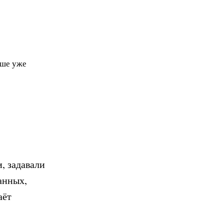
чше уже
, задавали
данных,
аёт