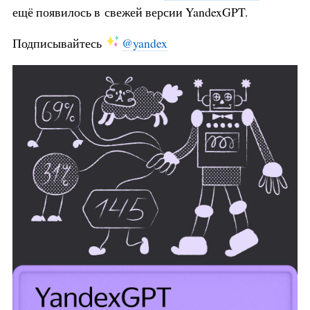
ещё появилось в свежей версии YandexGPT.
Подписывайтесь
@yandex