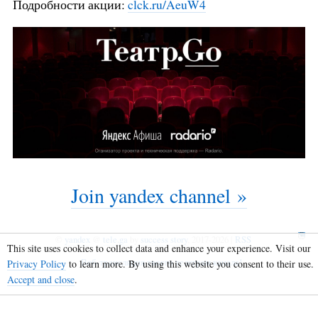
Подробности акции:
clck.ru/AeuW4
Join yandex channel »
©
yandex
@
tele.ga
by
success story
, 2017-2026 |
RSS
This site uses cookies to collect data and enhance your experience. Visit our
Веб-трансляция твоего телеграм канала!
Privacy Policy
to learn more. By using this website you consent to their use.
Accept and close
.