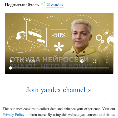
Подписывайтесь
@yandex
Join yandex channel »
©
yandex
@
tele.ga
by
success story
, 2017-2026 |
RSS
This site uses cookies to collect data and enhance your experience. Visit our
Privacy Policy
to learn more. By using this website you consent to their use.
Веб-трансляция твоего телеграм канала!