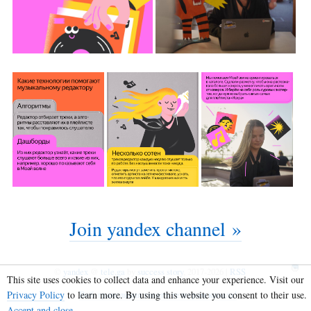
Join yandex channel »
©
yandex
@
tele.ga
by
success story
, 2017-2026 |
RSS
This site uses cookies to collect data and enhance your experience. Visit our
Privacy Policy
to learn more. By using this website you consent to their use.
Веб-трансляция твоего телеграм канала!
Accept and close
.