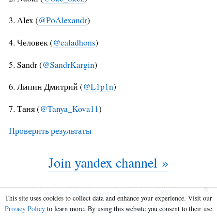
3. Alex (
@PoAlexandr
)
4. Человек (
@caladhons
)
5. Sandr (
@SandrKargin
)
6. Липин Дмитрий (
@L1p1n
)
7. Таня (
@Tanya_Kova11
)
Проверить результаты
Join yandex channel »
©
yandex
@
tele.ga
by
success story
, 2017-2026 |
RSS
This site uses cookies to collect data and enhance your experience. Visit our
Privacy Policy
to learn more. By using this website you consent to their use.
Веб-трансляция твоего телеграм канала!