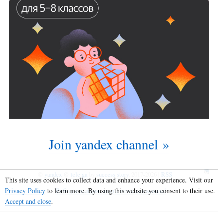
Join yandex channel »
©
yandex
@
tele.ga
by
success story
, 2017-2026 |
RSS
This site uses cookies to collect data and enhance your experience. Visit our
Privacy Policy
to learn more. By using this website you consent to their use.
Веб-трансляция твоего телеграм канала!
Accept and close
.