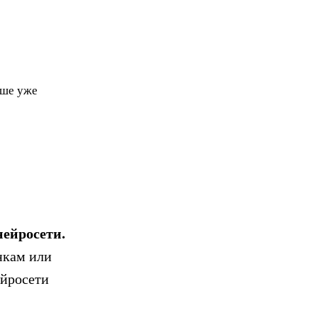
чше уже
ейросети.
нкам или
ейросети