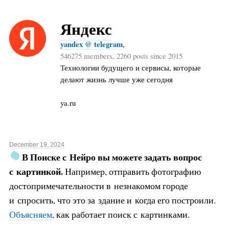
Яндекс
yandex @ telegram
,
546275 members, 2260 posts since 2015
Технологии будущего и сервисы, которые
делают жизнь лучше уже сегодня
ya.ru
December 19, 2024
В Поиске с
Нейро вы можете задать вопрос
с
картинкой.
Например, отправить фотографию
достопримечательности в незнакомом городе
и спросить, что это за здание и когда его построили.
Объясняем
, как работает поиск с картинками.