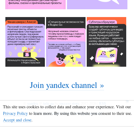
Join yandex channel »
©
yandex
@
tele.ga
by
success story
, 2017-2026 |
RSS
This site uses cookies to collect data and enhance your experience. Visit our
Privacy Policy
to learn more. By using this website you consent to their use.
Веб-трансляция твоего телеграм канала!
Accept and close
.