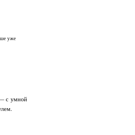
чше уже
 с умной
улем.