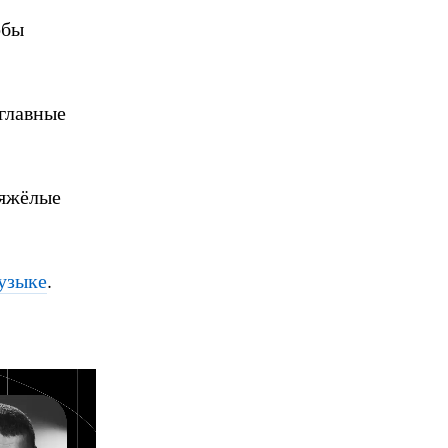
обы
 главные
тяжёлые
узыке
.