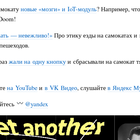
амокату
новые «мозги» и IoT-модуль
? Например, чт
 Doom!
ать — невежливо!»
Про этику езды на самокатах и
пешеходов.
раз
жали на одну кнопку
и сбрасывали на самокат 
те
на YouTube
и
в VK Видео
, слушайте
в Яндекс М
йтесь
@yandex