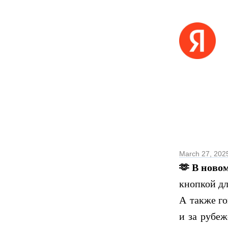
March 27, 202
🫶
В новом
кнопкой дл
А также г
и за рубеж