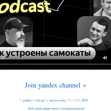
Join yandex channel »
©
yandex
@
tele.ga
by
success story
, 2017-2026 |
RSS
Веб-трансляция твоего телеграм канала!