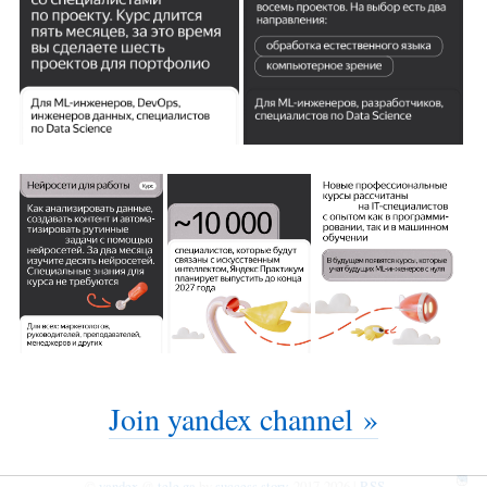
Join yandex channel »
©
yandex
@
tele.ga
by
success story
, 2017-2026 |
RSS