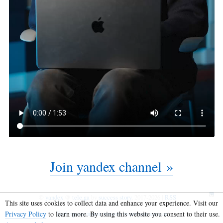
Join yandex channel »
©
yandex
@
tele.ga
by
success story
, 2017-2026 |
RSS
This site uses cookies to collect data and enhance your experience. Visit our
Веб-трансляция твоего телеграм канала!
Privacy Policy
to learn more. By using this website you consent to their use.