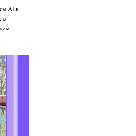
сы AI в
е в
щим.