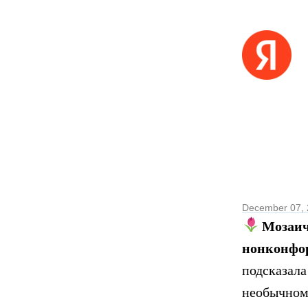
December 07,
Мозаич
нонконфор
подсказал
необычном