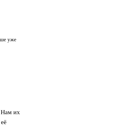
чше уже
Нам их
 её