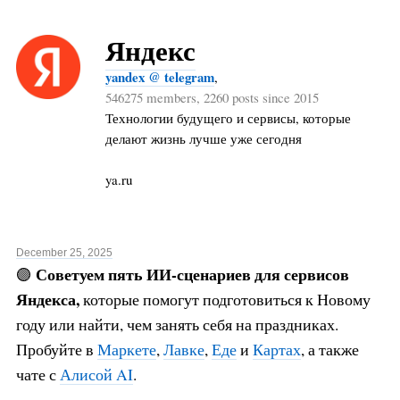
Яндекс
yandex @ telegram
,
546275 members, 2260 posts since 2015
Технологии будущего и сервисы, которые
делают жизнь лучше уже сегодня
ya.ru
December 25, 2025
Советуем пять ИИ-сценариев для сервисов
🟣
Яндекса,
которые помогут подготовиться к Новому
году или найти, чем занять себя на праздниках.
Пробуйте в
Маркете
,
Лавке
,
Еде
и
Картах
, а также
чате с
Алисой AI
.