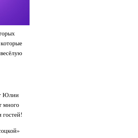
оторых
 которые
 весёлую
от Юлии
т много
 гостей!
соцкой»