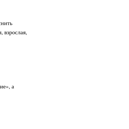
снить
, взрослая,
ие», а