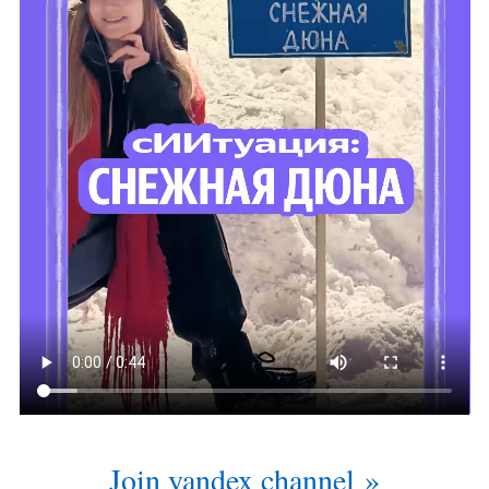
Join yandex channel »