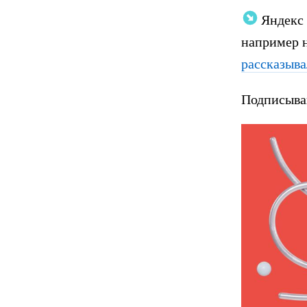
Яндекс 
например н
рассказыв
Подписыва