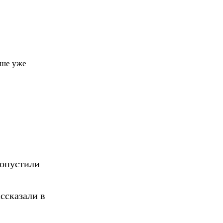
чше уже
ропустили
ссказали в