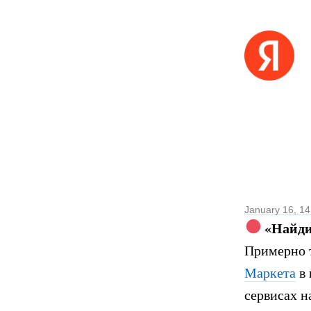
January 16, 14
«Найди
Примерно т
Маркета
в 
сервисах н