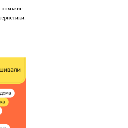
т похожие
теристики.