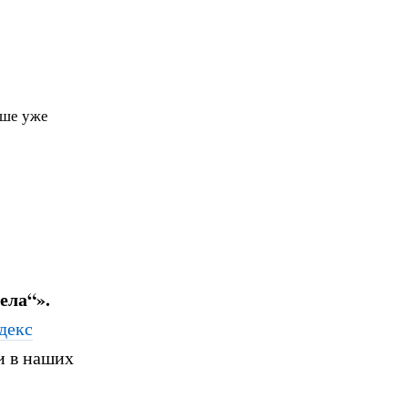
чше уже
ела“».
декс
и в наших