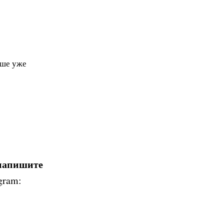
чше уже
 напишите
gram: