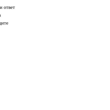
и ответ
в
щите