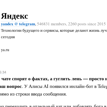
Яндекс
yandex @ telegram
,
546831 members, 2260 posts since 2015
Технологии будущего и сервисы, которые делают жизнь лу
сегодня
ya.ru
6:34
в чате спорят о фактах, а гуглить лень — просто
аш вопрос
. У Алисы AI появился инлайн-бот в Tele
рямо из строки ввода сообщения.
о переходить в отдельный чат или добавлять бота в