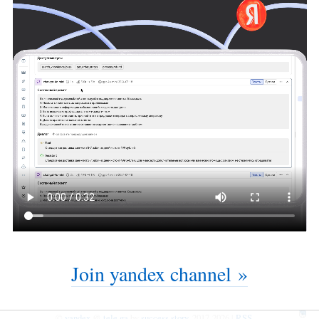
Join yandex channel »
©
yandex
@
tele.ga
by
success story
, 2017-2026 |
RSS