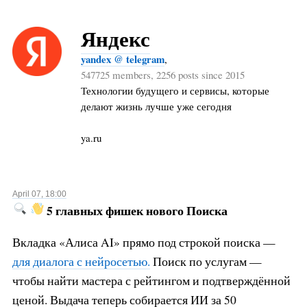
Яндекс
yandex @ telegram
,
547725 members, 2256 posts since 2015
Технологии будущего и сервисы, которые
делают жизнь лучше уже сегодня
ya.ru
April 07, 18:00
5 главных фишек нового Поиска
Вкладка «Алиса AI» прямо под строкой поиска —
для диалога с нейросетью.
Поиск по услугам —
чтобы найти мастера с рейтингом и подтверждённой
ценой. Выдача теперь собирается ИИ за 50