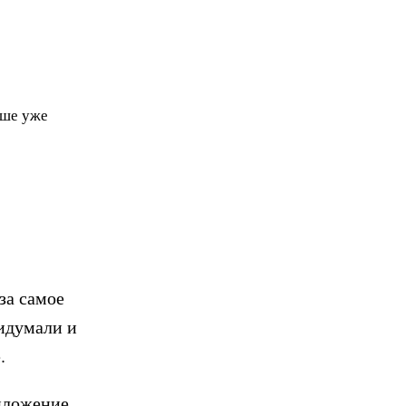
чше уже
а самое
ридумали и
е.
иложение,