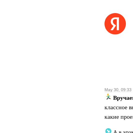
May 30, 09:33
Вручае
классное в
какие про
️
А в это