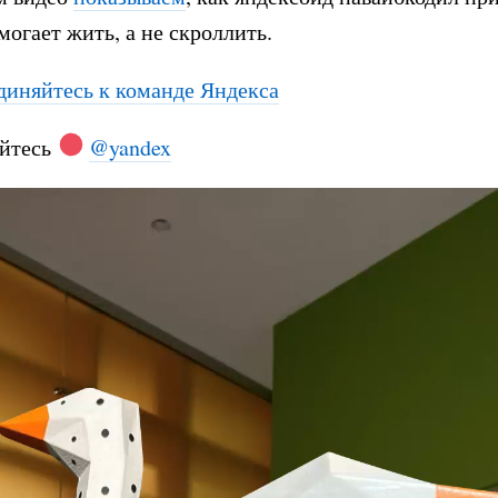
могает жить, а не скроллить.
диняйтесь к команде Яндекса
йтесь
@yandex