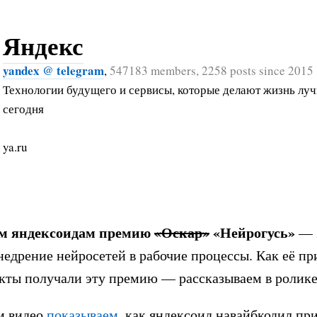
Яндекс
yandex @ telegram
,
547183 members, 2258 posts since 2015
Технологии будущего и сервисы, которые делают жизнь лу
сегодня
ya.ru
м яндексоидам премию
«Оскар»
«Нейрогусь»
— з
недрение нейросетей в рабочие процессы. Как её п
екты получали эту премию — рассказываем в ролик
м видео
показываем
, как яндексоид навайбкодил пр