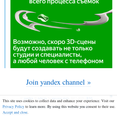
Join yandex channel »
©
yandex
@
tele.ga
by
success story
, 2017-2026 |
RSS
This site uses cookies to collect data and enhance your experience. Visit our
Privacy Policy
to learn more. By using this website you consent to their use.
Веб-трансляция твоего телеграм канала!
Accept and close
.