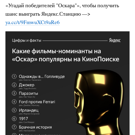
«Угадай победителей "Оскара"», чтобы получить
шанс выиграть Яндекс.Станцию —>
ya.cc/t/9FmwuXCt9aRe6