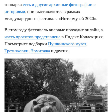
зоопарка
есть и другие архивные фотографии с
историями
, они выставляются в рамках
международного фестиваля «Интермузей 2020».
В этом году фестиваль впервые проходит онлайн, а
часть проектов представлена
в Яндекс.Коллекциях.
Посмотрите подборки
Пушкинского музея
,
Третьяковки
,
Эрмитажа
и других.