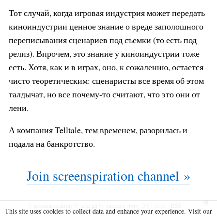
Тот случай, когда игровая индустрия может передать
киноиндустрии ценное знание о вреде заполошного
переписывания сценариев под съемки (то есть под
релиз). Впрочем, это знание у киноиндустрии тоже
есть. Хотя, как и в играх, оно, к сожалению, остается
чисто теоретическим: сценаристы все время об этом
талдычат, но все почему-то считают, что это они от
лени.
А компания Telltale, тем временем, разорилась и
подала на банкротство.
Join screenspiration channel »
©
screenspiration
@
tele.ga
by
success story
, 2017-2026 |
RSS
This site uses cookies to collect data and enhance your experience. Visit our