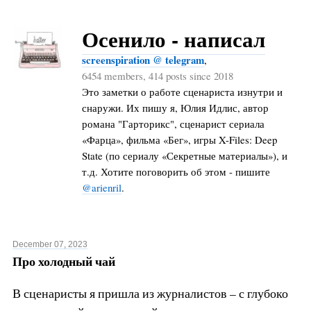
Осенило - написал
screenspiration @ telegram
,
6454 members, 414 posts since 2018
Это заметки о работе сценариста изнутри и
снаружи. Их пишу я, Юлия Идлис, автор
романа "Гарторикс", сценарист сериала
«Фарца», фильма «Бег», игры X-Files: Deep
State (по сериалу «Секретные материалы»), и
т.д. Хотите поговорить об этом - пишите
@arienril
.
December 07, 2023
Про холодный чай
В сценаристы я пришла из журналистов – с глубоко