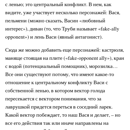
с ленью; это центральный конфликт. В нем, как
видите, уже участвует несколько персонажей: Вася,
пельмени (можно сказать, Васин «любовный
интерес»), диван (то, что Труби называет «fake-ally
opponent») и лень Васи (явный антагонист).
Сюда же можно добавить еще персонажей: кастрюля,
маняще стоящая на плите («fake-opponent ally»), кран
с водой (потенциальный помощник), морозилка…
Все они существуют потому, что имеют какое-то
отношение к центральному конфликту Васи с
собственной ленью, в котором вектор голода
пересекается с вектором понимания, что за
лаврушкой придется переться в соседний ларек.
Какой вектор побеждает, то наш Вася и делает, – но
все его действия так или иначе направлены на