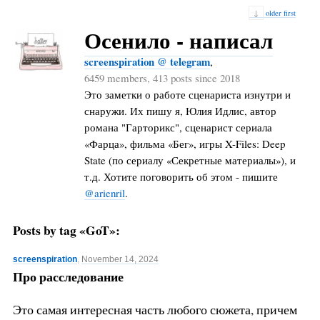
↓
older first
Осенило - написал
screenspiration @ telegram
,
6459 members, 413 posts since 2018
Это заметки о работе сценариста изнутри и
снаружи. Их пишу я, Юлия Идлис, автор
романа "Гарторикс", сценарист сериала
«Фарца», фильма «Бег», игры X-Files: Deep
State (по сериалу «Секретные материалы»), и
т.д. Хотите поговорить об этом - пишите
@arienril
.
Posts by tag «GoT»:
screenspiration
,
November 14, 2024
Про расследование
Это самая интересная часть любого сюжета, причем