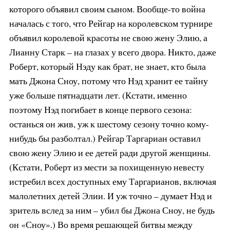
которого объявил своим сыном. Вообще-то война
началась с того, что Рейгар на королевском турнире
объявил королевой красоты не свою жену Элию, а
Лианну Старк – на глазах у всего двора. Никто, даже
Роберт, который Нэду как брат, не знает, кто была
мать Джона Сноу, потому что Нэд хранит ее тайну
уже больше пятнадцати лет. (Кстати, именно
поэтому Нэд погибает в конце первого сезона:
останься он жив, уж к шестому сезону точно кому-
нибудь бы разболтал.) Рейгар Таргариан оставил
свою жену Элию и ее детей ради другой женщины.
(Кстати, Роберт из мести за похищенную невесту
истребил всех доступных ему Таргарианов, включая
малолетних детей Элии. И уж точно – думает Нэд и
зритель вслед за ним – убил бы Джона Сноу, не будь
он «Сноу».) Во время решающей битвы между