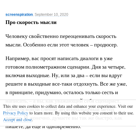
screenspiration
,
September 10, 2020
Про скорость мысли
Человеку свойственно переоценивать скорость
мысли. Особенно если этот человек – продюсер.
Например, вас просят написать диалоги в уже
готовом полнометражном сценарии. Дня за четыре,
включая выходные. Ну, или за два – если вы вдруг
решите в выходные все-таки отдохнуть. Все же уже,
в принципе, придумано, осталось только сесть и
написать, – а вы, как уважающий себя сценарист,
This site uses cookies to collect data and enhance your experience. Visit our
давно освоили слепой десятипальцевый метод
Privacy Policy
to learn more. By using this website you consent to their use.
печати. И, конечно, думаете вы так же быстро, как
Accept and close
.
пишете, да еще и одновременно.